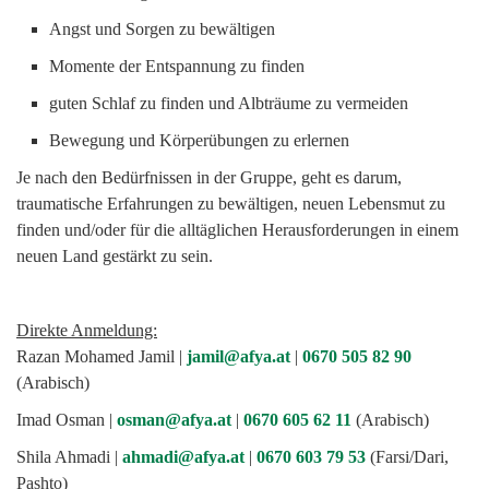
Gesundheitskreise
Angst und Sorgen zu bewältigen
Programm für geflüchtete Eltern
Momente der Entspannung zu finden
STARK ohne Gewalt
guten Schlaf zu finden und Albträume zu vermeiden
Bewegung und Körperübungen zu erlernen
STARK durch die Schule
Je nach den Bedürfnissen in der Gruppe, geht es darum,
Workshop "Migration und Trauma"
traumatische Erfahrungen zu bewältigen, neuen Lebensmut zu
finden und/oder für die alltäglichen Herausforderungen in einem
Links
neuen Land gestärkt zu sein.
Studien und Evaluationen
Direkte Anmeldung:
Kontakt
Razan Mohamed Jamil |
jamil@afya.at
|
0670 505 82 90
(Arabisch)
Imad Osman |
osman@afya.at
|
0670 605 62 11
(Arabisch)
Shila Ahmadi |
ahmadi@afya.at
|
0670 603 79 53
(Farsi/Dari,
Pashto)