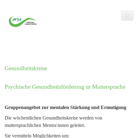
Gesundheitskreise
Startseite
Psychische Gesundheitsförderung in Muttersprache
Über AFYA
Unsere Arbeit
Gruppenangebot zur mentalen Stärkung und Ermutigung
Die wöchentlichen Gesundheitskreise werden von
Kräfte stärken - Trauma bewältigen
muttersprachlichen Mentor:innen geleitet.
Familien stärken - Trauma bewältigen
Sie vermitteln Möglichkeiten um: